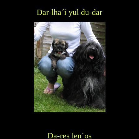
Dar-lha´i yul du-dar
Da-res len´os